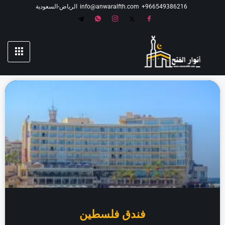
966549386216⁩+
info@anwaralfth.com
الرياض-السعودية
فندق فلسطين