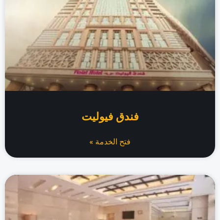
فندق فيوليت
فتح الخدمة »