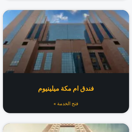
فندق ام مكة ميلينيوم
فتح الخدمة »