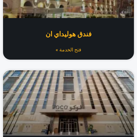
فندق هوليداي ان
فتح الخدمة »