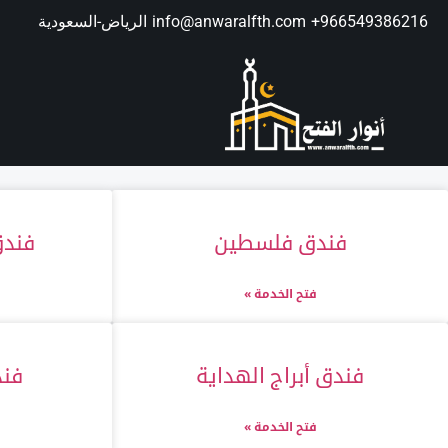
966549386216⁩+
info@anwaralfth.com
الرياض-السعودية
فندق فلسطين
فندق
فتح الخدمة »
فندق أبراج الهداية
فند
فتح الخدمة »