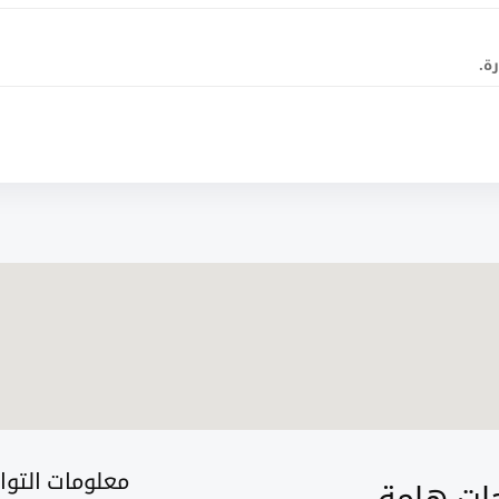
ة.
معلومات التو
ت هامة