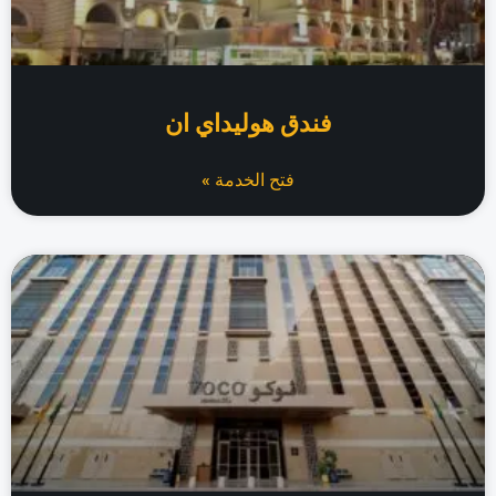
فندق هوليداي ان
فتح الخدمة »