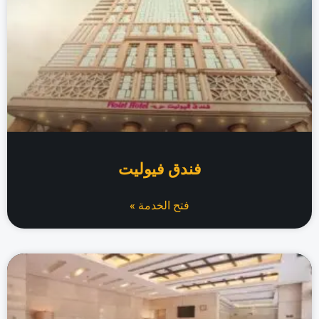
فندق فيوليت
فتح الخدمة »