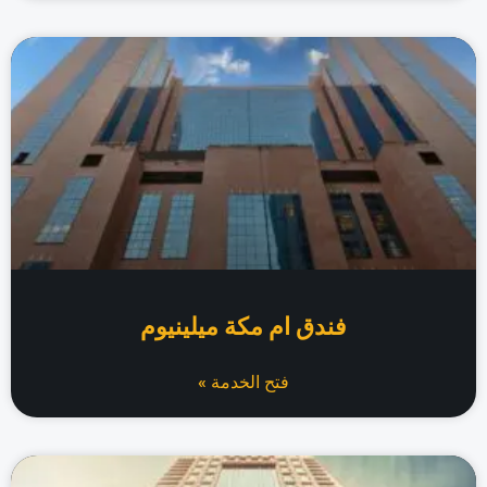
فندق ام مكة ميلينيوم
فتح الخدمة »