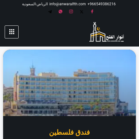
966549386216⁩+
info@anwaralfth.com
الرياض-السعودية
فندق فلسطين