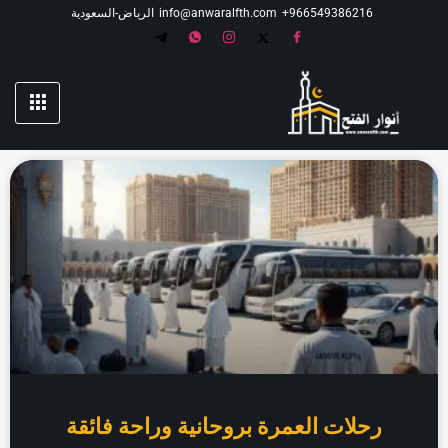
966549386216⁩+
info@anwaralfth.com
الرياض-السعودية
رحلات العمرة بروحانية وراحة فائقة