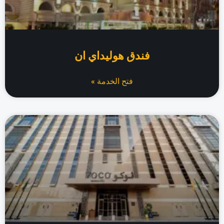
فندق هوليداي ان
فتح الخدمة »