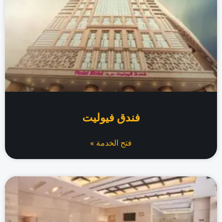
فندق فيوليت
فتح الخدمة »