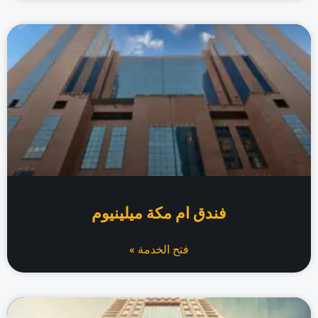
فندق ام مكة ميلينيوم
فتح الخدمة »