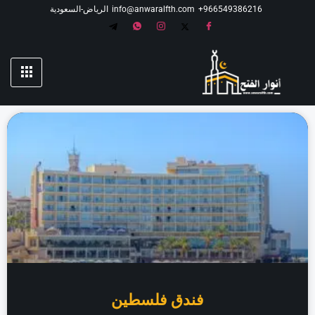
966549386216⁩+
info@anwaralfth.com
الرياض-السعودية
فندق فلسطين