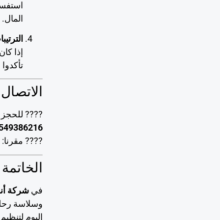
استفسر
المال.
الترتيب
إذا كان
تأكدوا 
الاتصال 
???? للحجز أ
549386216
???? مقرنا:
الخاتمة
في
شركة أنو
وسلاسة رحلت
اليوم لتنظيم