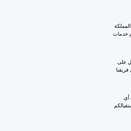
المملكة
م خدمات
ل على
فريقنا
 أي
تقبالكم