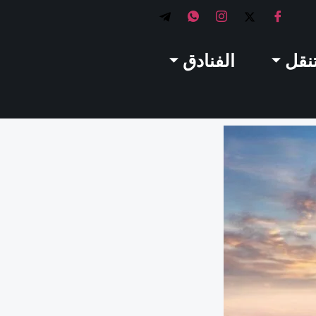
تنقل
الفنادق