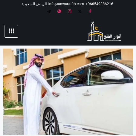
966549386216⁩+
info@anwaralfth.com
الرياض-السعودية